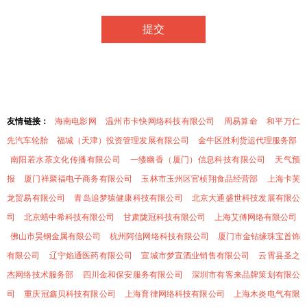
友情链接：
海南电影网
温州市卡快网络科技有限公司
周易算命
和平万仁
先汽车轮胎
福城（天津）投资管理发展有限公司
金牛区胜利货运代理服务部
南阳若水茶文化传播有限公司
一缕幽香（厦门）信息科技有限公司
天气预
报
厦门祥聚福电子商务有限公司
玉林市玉州区官桢翔食品经营部
上海卡芙
龙贸易有限公司
青岛追梦猿健康科技有限公司
北京大通盛世科技发展有限公
司
北京蜡中希科技有限公司
甘肃陇冠科技有限公司
上海艾傅网络有限公司
佛山市昊钢金属有限公司
杭州阿信网络科技有限公司
厦门市金钻缘珠宝首饰
有限公司
辽宁焰通医药有限公司
宣城市梦宣酒业销售有限公司
云霄县圣之
杰网络技术服务部
四川金和保安服务有限公司
深圳市有客来品牌策划有限公
司
重庆冠鑫贝科技有限公司
上海育律网络科技有限公司
上海木炎电气有限