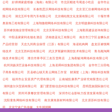
公司
好师傅家庭维修（海南）有限公司
市北区帽老号蜀道小吃店
金华市众
程网络科技有限公司
长春凯思沃网络科技有限公司
北京至汇欣睿网络科技有
限公司
湖北五环专用汽车有限公司
北京嘀咕熊文化发展有限公司
十堰市博
奥装饰工程有限公司
上海翔微楷网络科技有限公司
北京明捷康科技有限公司
苏州睿筑物业管理有限公司
北京宾翠科技有限公司
上海勤英建设咨询有限公
司
中阳县家家利名烟名酒店
济南德蓝化工有限公司
南京市江宁区金狮头农
产品经营部
天忠九州商业保理（江苏）有限公司
海诺机构网
盘龙区睿憬网
络技术
北京互胜科技有限公司
武汉罗斯蒙特测控技术有限公司
青岛顺淘网
络技术有限公司
潍坊市寒亭区三友百货商店
上海夜毓琦网络科技有限公司
杭州润扬演艺设备科技有限公司
上海若舜科技集团有限公司
金华市三分田电
子商务有限公司
莒县峤山镇天美云网络工作室
财满筐（上海）网络科技有限
公司
福州市众安居房产代理有限公司
云南城投康养产业研究有限责任公司
湖州捷尔兴贸易有限公司
厦门爱歪猫信息科技有限公司
昆明昆旅国际旅行社
有限公司
郑州环庚餐饮管理有限公司
深圳市社会影响力投资发展有限公司
沈阳童鱼网络科技有限公司
南京康旭新材料有限公司
北京原苏科技有限公
司
北京宁途广告传媒
大牛球球网